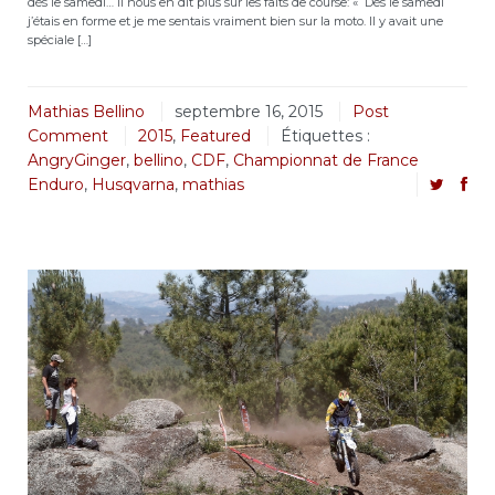
dès le samedi… Il nous en dit plus sur les faits de course: « Dès le samedi
j’étais en forme et je me sentais vraiment bien sur la moto. Il y avait une
spéciale […]
Mathias Bellino
septembre 16, 2015
Post
Comment
2015
,
Featured
Étiquettes :
AngryGinger
,
bellino
,
CDF
,
Championnat de France
Enduro
,
Husqvarna
,
mathias