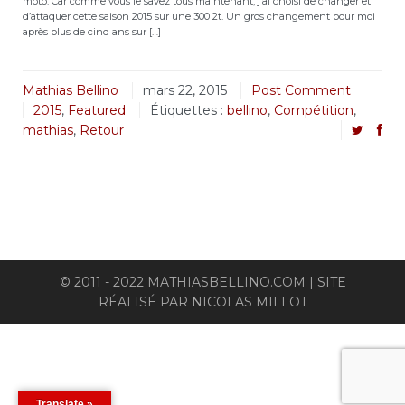
moto. Car comme vous le savez tous maintenant, j’ai choisi de changer et
d’attaquer cette saison 2015 sur une 300 2t. Un gros changement pour moi
après plus de cinq ans sur […]
Mathias Bellino
mars 22, 2015
Post Comment
2015
,
Featured
Étiquettes :
bellino
,
Compétition
,
mathias
,
Retour
© 2011 - 2022 MATHIASBELLINO.COM | SITE
RÉALISÉ PAR
NICOLAS MILLOT
Translate »