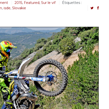
ment
2015
,
Featured
,
Sur le vif
Étiquettes :
m
,
isde
,
Slovakie