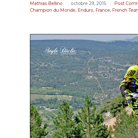
Mathias Bellino
octobre 29, 2015
Post Com
Champion du Monde
,
Enduro
,
France
,
French Tea