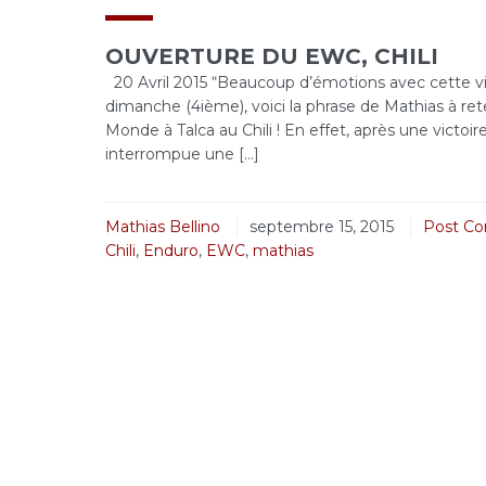
OUVERTURE DU EWC, CHILI
20 Avril 2015 “Beaucoup d’émotions avec cette vi
dimanche (4ième), voici la phrase de Mathias à r
Monde à Talca au Chili ! En effet, après une victoi
interrompue une […]
Mathias Bellino
septembre 15, 2015
Post C
Chili
,
Enduro
,
EWC
,
mathias