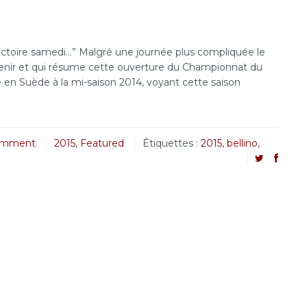
ctoire samedi…” Malgré une journée plus compliquée le
etenir et qui résume cette ouverture du Championnat du
re en Suède à la mi-saison 2014, voyant cette saison
omment
2015
,
Featured
Étiquettes :
2015
,
bellino
,