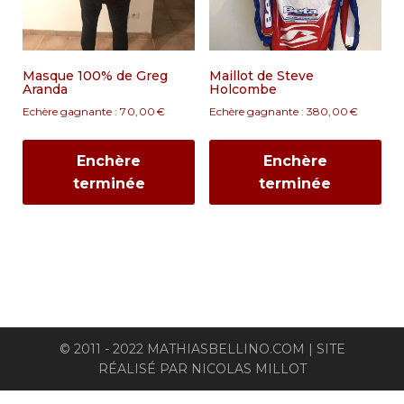
Masque 100% de Greg
Maillot de Steve
Aranda
Holcombe
Echère gagnante :
70,00
€
Echère gagnante :
380,00
€
Enchère
Enchère
terminée
terminée
© 2011 - 2022 MATHIASBELLINO.COM | SITE
RÉALISÉ PAR
NICOLAS MILLOT