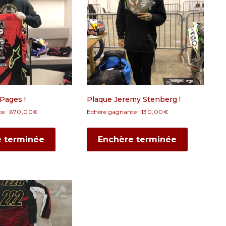
Pages !
Plaque Jeremy Stenberg !
e :
670,00
€
Echère gagnante :
130,00
€
e terminée
Enchère terminée