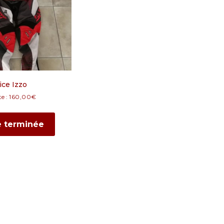
ice Izzo
e :
160,00
€
e terminée