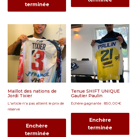
terminée
Maillot des nations de
Tenue SHIFT UNIQUE
Jordi Tixier
Gautier Paulin
L'article n'a pas atteint le prix de
Echère gagnante :
850,00
€
réserve
Enchère
Enchère
terminée
terminée