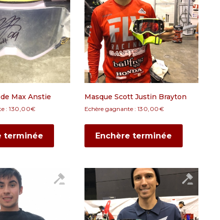
de Max Anstie
Masque Scott Justin Brayton
e :
130,00
€
Echère gagnante :
130,00
€
e terminée
Enchère terminée