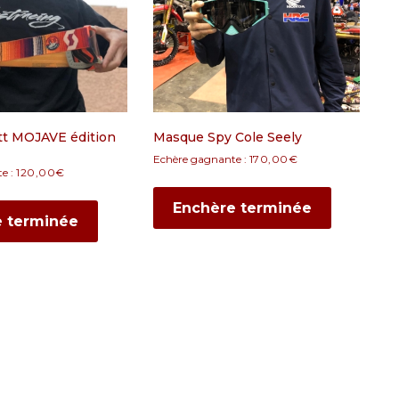
tt MOJAVE édition
Masque Spy Cole Seely
Echère gagnante :
170,00
€
e :
120,00
€
Enchère terminée
e terminée