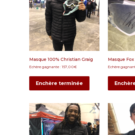
Masque 100% Christian Graig
Masque Fox 
Echère gagnante :
157,00
€
Echère gagnant
Enchère terminée
Enchèr