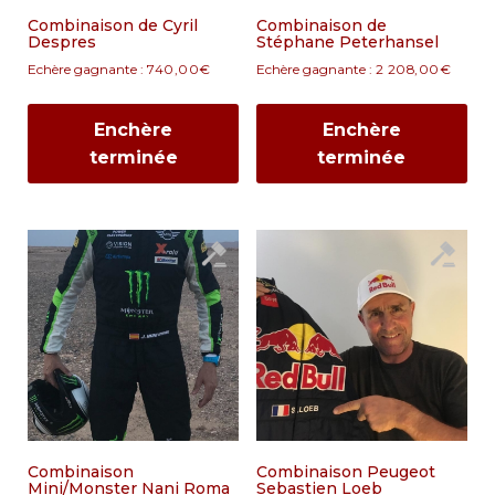
Combinaison de Cyril
Combinaison de
Despres
Stéphane Peterhansel
Echère gagnante :
740,00
€
Echère gagnante :
2 208,00
€
Enchère
Enchère
terminée
terminée
Combinaison
Combinaison Peugeot
Mini/Monster Nani Roma
Sebastien Loeb