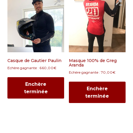
Casque de Gautier Paulin
Masque 100% de Greg
Aranda
Echère gagnante :
660,00
€
Echère gagnante :
70,00
€
Enchère
Enchère
terminée
terminée