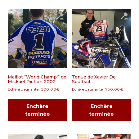
Maillot “World Champ'” de
Tenue de Xavier De
Mickael Pichon 2002
Soultrait
Echère gagnante :
500,00
€
Echère gagnante :
730,00
€
Enchère
Enchère
terminée
terminée