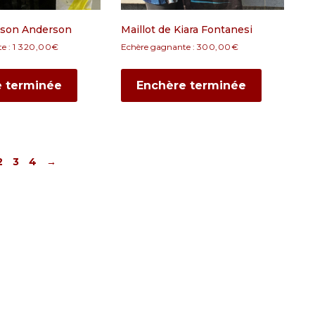
Jason Anderson
Maillot de Kiara Fontanesi
e :
1 320,00
€
Echère gagnante :
300,00
€
e terminée
Enchère terminée
2
3
4
→