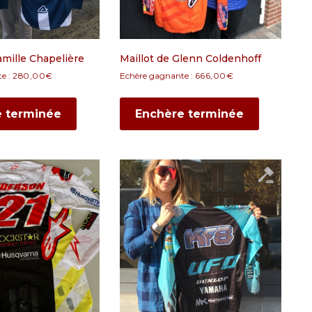
amille Chapelière
Maillot de Glenn Coldenhoff
e :
280,00
€
Echère gagnante :
666,00
€
e terminée
Enchère terminée