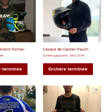
lorent Richier
Casque de Gautier Paulin
ée
Echère gagnante :
660,00
€
e terminée
Enchère terminée