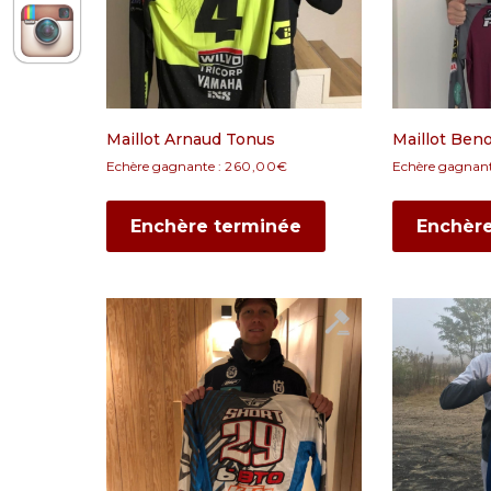
Maillot Arnaud Tonus
Maillot Beno
Echère gagnante :
260,00
€
Echère gagnant
Enchère terminée
Enchèr