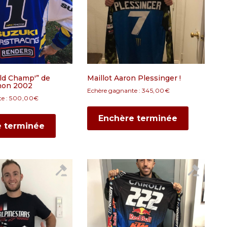
rld Champ'” de
Maillot Aaron Plessinger !
hon 2002
Echère gagnante :
345,00
€
e :
500,00
€
Enchère terminée
e terminée