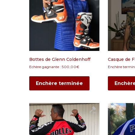
Bottes de Glenn Coldenhoff
Casque de F
Echère gagnante :
500,00
€
Enchère termin
Enchère terminée
Enchèr