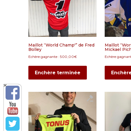
Maillot “World Champ'” de Fred
Maillot “Wo
Bolley
Mickael Pic
Echère gagnante :
500,00
€
Echère gagnant
Enchère terminée
Enchèr