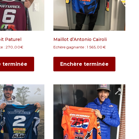
it Paturel
Maillot d’Antonio Cairoli
e :
270,00
€
Echère gagnante :
1 565,00
€
e terminée
Enchère terminée