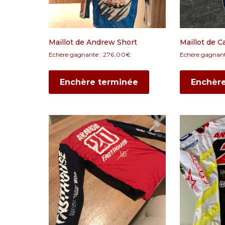
Maillot de Andrew Short
Maillot de C
Echère gagnante :
276,00
€
Echère gagnant
Enchère terminée
Enchèr