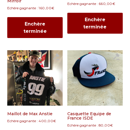
Mirroir
Echère gagnante :
660,00
€
Echère gagnante :
160,00
€
Enchère
Enchère
terminée
terminée
Maillot de Max Anstie
Casquette Equipe de
France ISDE
Echère gagnante :
400,00
€
Echère gagnante :
80,00
€