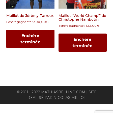
Maillot de Jérémy Tarroux
Maillot “World Champ'” de
Christophe Nambotin
Echère gagnante :
300,00
€
Echère gagnante :
522,00
€
Enchère
Enchère
terminée
terminée
© 2011 - 2022 MATHIASBELLINO.COM | SITE
RÉALISÉ PAR
NICOLAS MILLOT