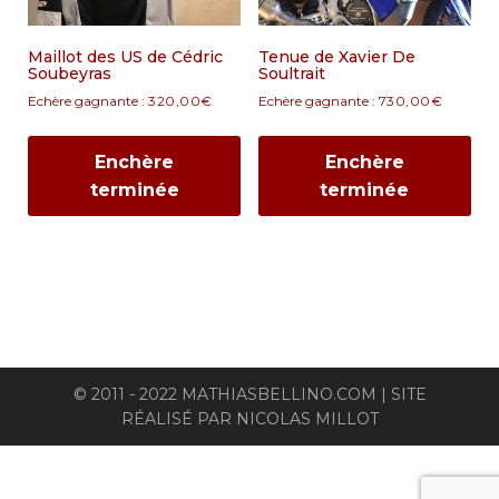
Maillot des US de Cédric
Tenue de Xavier De
Soubeyras
Soultrait
Echère gagnante :
320,00
€
Echère gagnante :
730,00
€
Enchère
Enchère
terminée
terminée
© 2011 - 2022 MATHIASBELLINO.COM | SITE
RÉALISÉ PAR
NICOLAS MILLOT