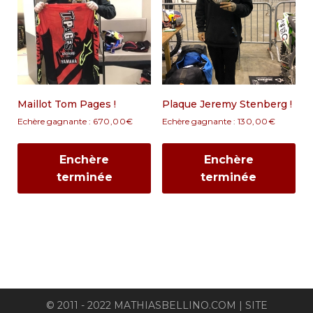
Maillot Tom Pages !
Plaque Jeremy Stenberg !
Echère gagnante :
670,00
€
Echère gagnante :
130,00
€
Enchère
Enchère
terminée
terminée
© 2011 - 2022 MATHIASBELLINO.COM | SITE