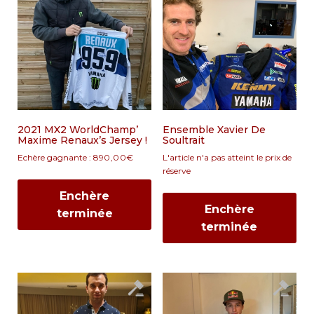
2021 MX2 WorldChamp’
Ensemble Xavier De
Maxime Renaux’s Jersey !
Soultrait
Echère gagnante :
890,00
€
L'article n'a pas atteint le prix de
réserve
Enchère
Enchère
terminée
terminée