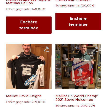
Mathias Bellino
Echère gagnante :
120,00
€
Echère gagnante :
140,00
€
Enchère
Enchère
terminée
terminée
Maillot David Knight
Maillot E3 World Champ’
2021 Steve Holcombe
Echère gagnante :
269,00
€
Echère gagnante :
300,00
€