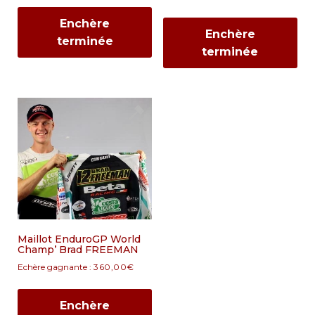
Enchère
Enchère
terminée
terminée
Maillot EnduroGP World
Champ’ Brad FREEMAN
Echère gagnante :
360,00
€
Enchère