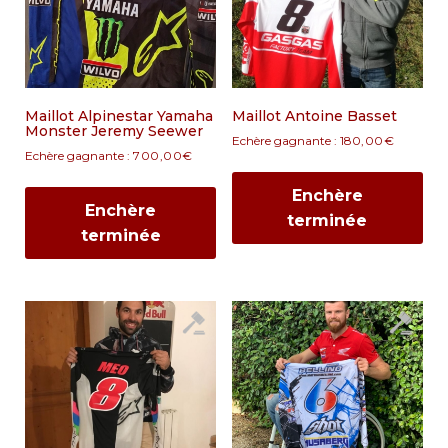
Maillot Alpinestar Yamaha
Maillot Antoine Basset
Monster Jeremy Seewer
Echère gagnante :
180,00
€
Echère gagnante :
700,00
€
Enchère
Enchère
terminée
terminée