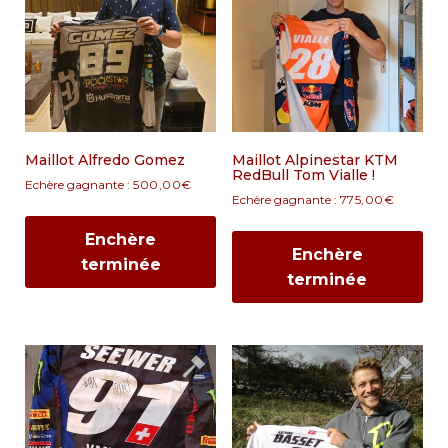
Maillot Alfredo Gomez
Maillot Alpinestar KTM
RedBull Tom Vialle !
Echère gagnante :
500,00
€
Echère gagnante :
775,00
€
Enchère
Enchère
terminée
terminée