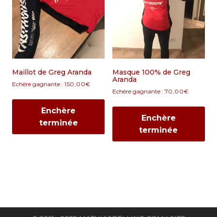
Maillot de Greg Aranda
Masque 100% de Greg
Aranda
Echère gagnante :
150,00
€
Echère gagnante :
70,00
€
Enchère
Enchère
terminée
terminée